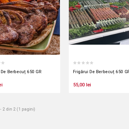
 De Berbecuț 650 GR
Frigărui De Berbecuț 650 G
ei
55,00 lei
- 2 din 2 (1 pagini)