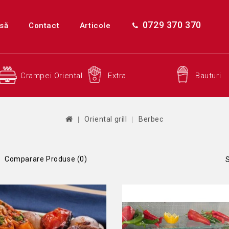
0729 370 370
să
Contact
Articole
Crampei Oriental
Extra
Bauturi
Oriental grill
Berbec
Comparare Produse (0)