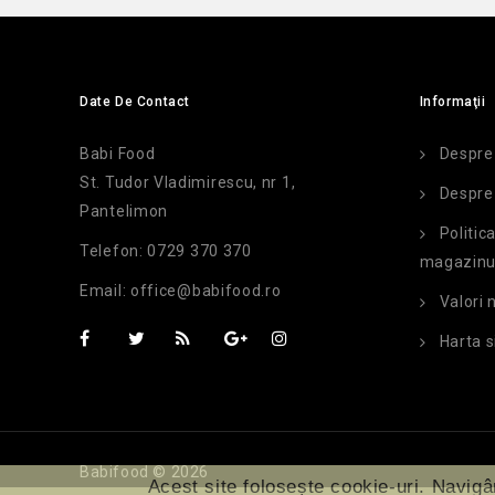
Date De Contact
Informaţii
Babi Food
Despre
St. Tudor Vladimirescu, nr 1,
Despre 
Pantelimon
Politic
Telefon:
0729 370 370
magazinu
Email:
office@babifood.ro
Valori 
Harta s
Babifood © 2026
Acest site folosește cookie-uri. Navigâ