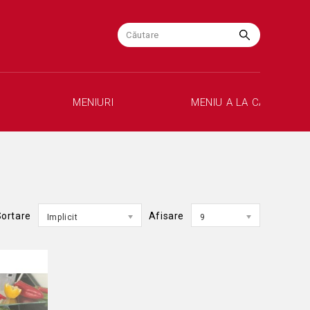
MENIURI
MENIU A LA CARTE
Sortare
Afisare
Implicit
9