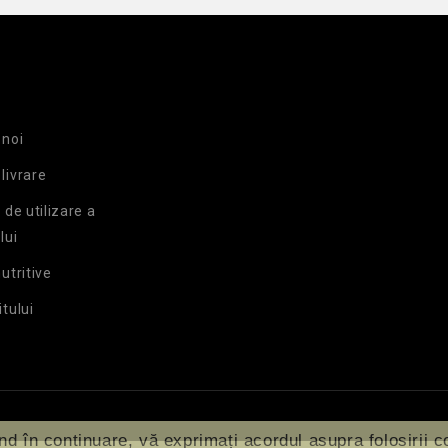
 noi
livrare
a de utilizare a
lui
nutritive
itului
nd în continuare, vă exprimați acordul asupra folosirii c