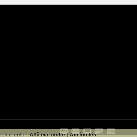
ookie-urilor.
|
Află mai multe
Am înțeles